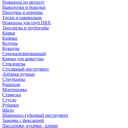
Ножницы по металлу
Выколотки и бородки
Просечки и кернеры
Тиски и наковальни
Ножницы для труб ПВХ
Тросорезы и трубогибы
Кирки
Киянки
Колуны
Кувалды
Специализированный
Крюки для арматуры
Стеклорезы
Столярный инструмент
Лобзики ручные
Струбцины
Рашпили
Монтировка
Стамески
Стусло
Рубанки
Шило
Шарнирно-губцевый инструмент
Зажимы с фиксацией
Пассатижи, кусачки , клещи