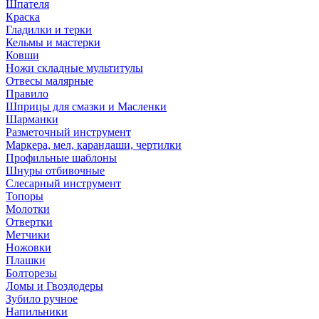
Шпателя
Краска
Гладилки и терки
Кельмы и мастерки
Ковши
Ножи складные мультитулы
Отвесы малярные
Правило
Шприцы для смазки и Масленки
Шарманки
Разметочный инструмент
Маркера, мел, карандаши, чертилки
Профильные шаблоны
Шнуры отбивочные
Слесарный инструмент
Топоры
Молотки
Отвертки
Метчики
Ножовки
Плашки
Болторезы
Ломы и Гвоздодеры
Зубило ручное
Напильники