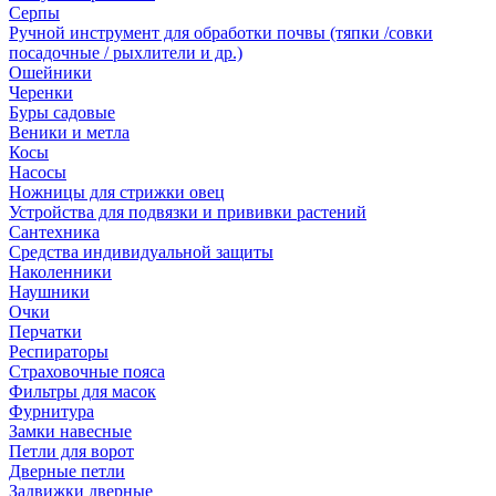
Серпы
Ручной инструмент для обработки почвы (тяпки /совки
посадочные / рыхлители и др.)
Ошейники
Черенки
Буры садовые
Веники и метла
Косы
Насосы
Ножницы для стрижки овец
Устройства для подвязки и прививки растений
Сантехника
Средства индивидуальной защиты
Наколенники
Наушники
Очки
Перчатки
Респираторы
Страховочные пояса
Фильтры для масок
Фурнитура
Замки навесные
Петли для ворот
Дверные петли
Задвижки дверные