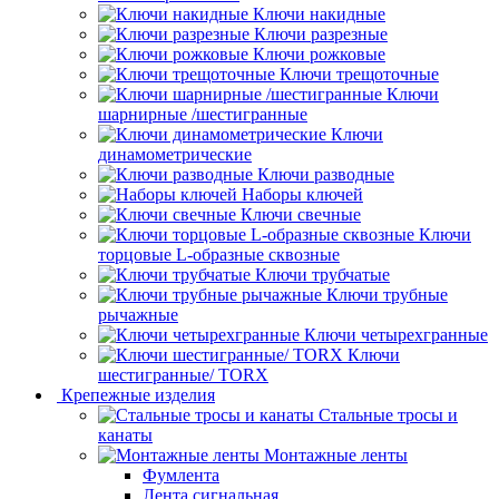
Ключи накидные
Ключи разрезные
Ключи рожковые
Ключи трещоточные
Ключи
шарнирные /шестигранные
Ключи
динамометрические
Ключи разводные
Наборы ключей
Ключи свечные
Ключи
торцовые L-образные сквозные
Ключи трубчатые
Ключи трубные
рычажные
Ключи четырехгранные
Ключи
шестигранные/ TORX
Крепежные изделия
Стальные тросы и
канаты
Монтажные ленты
Фумлента
Лента сигнальная