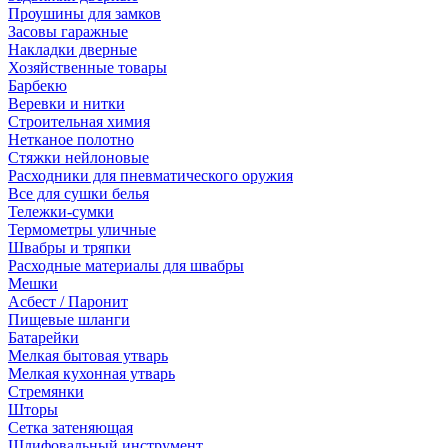
Проушины для замков
Засовы гаражные
Накладки дверные
Хозяйственные товары
Барбекю
Веревки и нитки
Строительная химия
Нетканое полотно
Стяжки нейлоновые
Расходники для пневматического оружия
Все для сушки белья
Тележки-сумки
Термометры уличные
Швабры и тряпки
Расходные материалы для швабры
Мешки
Асбест / Паронит
Пищевые шланги
Батарейки
Мелкая бытовая утварь
Мелкая кухонная утварь
Стремянки
Шторы
Сетка затеняющая
Шлифовальный инструмент