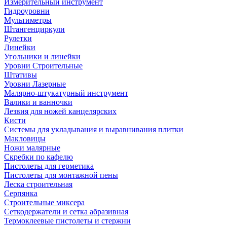
Измерительный инструмент
Гидроуровни
Мультиметры
Штангенциркули
Рулетки
Линейки
Угольники и линейки
Уровни Строительные
Штативы
Уровни Лазерные
Малярно-штукатурный инструмент
Валики и ванночки
Лезвия для ножей канцелярских
Кисти
Системы для укладывания и выравнивания плитки
Макловицы
Ножи малярные
Скребки по кафелю
Пистолеты для герметика
Пистолеты для монтажной пены
Леска строительная
Серпянка
Строительные миксера
Сеткодержатели и сетка абразивная
Термоклеевые пистолеты и стержни