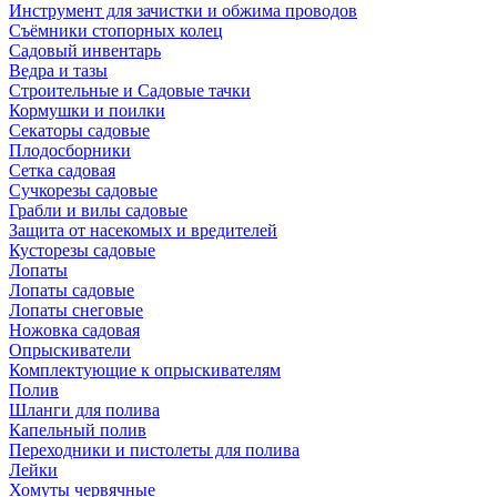
Инструмент для зачистки и обжима проводов
Съёмники стопорных колец
Садовый инвентарь
Ведра и тазы
Строительные и Садовые тачки
Кормушки и поилки
Секаторы садовые
Плодосборники
Сетка садовая
Сучкорезы садовые
Грабли и вилы садовые
Защита от насекомых и вредителей
Кусторезы садовые
Лопаты
Лопаты садовые
Лопаты снеговые
Ножовка садовая
Опрыскиватели
Комплектующие к опрыскивателям
Полив
Шланги для полива
Капельный полив
Переходники и пистолеты для полива
Лейки
Хомуты червячные