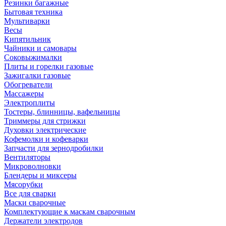
Резинки багажные
Бытовая техника
Мультиварки
Весы
Кипятильник
Чайники и самовары
Соковыжималки
Плиты и горелки газовые
Зажигалки газовые
Обогреватели
Массажеры
Электроплиты
Тостеры, блинницы, вафельницы
Триммеры для стрижки
Духовки электрические
Кофемолки и кофеварки
Запчасти для зернодробилки
Вентиляторы
Микроволновки
Блендеры и миксеры
Мясорубки
Все для сварки
Маски сварочные
Комплектующие к маскам сварочным
Держатели электродов