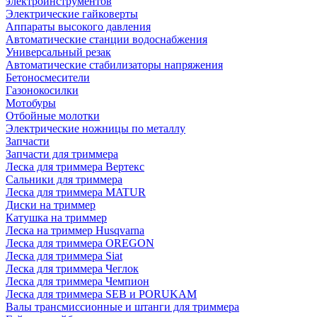
электроинструментов
Электрические гайковерты
Аппараты высокого давления
Автоматические станции водоснабжения
Универсальный резак
Автоматические стабилизаторы напряжения
Бетоносмесители
Газонокосилки
Мотобуры
Отбойные молотки
Электрические ножницы по металлу
Запчасти
Запчасти для триммера
Леска для триммера Вертекс
Сальники для триммера
Леска для триммера MATUR
Диски на триммер
Катушка на триммер
Леска на триммер Husqvarna
Леска для триммера OREGON
Леска для триммера Siat
Леска для триммера Чеглок
Леска для триммера Чемпион
Леска для триммера SEB и PORUKAM
Валы трансмиссионные и штанги для триммера