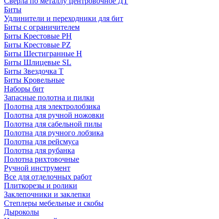
Сверла по металлу центровочное ДТ
Биты
Удлинители и переходники для бит
Биты с ограничителем
Биты Крестовые PH
Биты Крестовые PZ
Биты Шестигранные H
Биты Шлицевые SL
Биты Звездочка T
Биты Кровельные
Наборы бит
Запасные полотна и пилки
Полотна для электролобзика
Полотна для ручной ножовки
Полотна для сабельной пилы
Полотна для ручного лобзика
Полотна для рейсмуса
Полотна для рубанка
Полотна рихтовочные
Ручной инструмент
Все для отделочных работ
Плиткорезы и ролики
Заклепочники и заклепки
Степлеры мебельные и скобы
Дыроколы