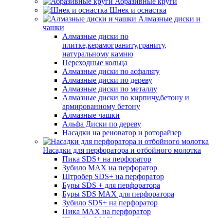
Абразивные круги
Шнек и оснастка
Алмазные диски и
чашки
Алмазные диски по
плитке,керамограниту,граниту,
натуральному камню
Переходные кольца
Алмазные диски по асфальту
Алмазные диски по дереву
Алмазные диски по металлу
Алмазные диски по кирпичу,бетону и
армированному бетону
Алмазные чашки
Альфа Диски по дереву
Насадки на реноватор и роторайзер
Насадки для перфоратора и отбойного молотка
Пика SDS+ на перфоратор
Зубило MAX на перфоратор
Штробер SDS+ на перфоратор
Буры SDS + для перфоратора
Буры SDS MAX для перфоратора
Зубило SDS+ на перфоратор
Пика MAX на перфоратор