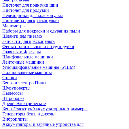
Пистолет для подкачки шин
Пистолет для продувки
Переходники для краскопульта
Пистолеты для краскопульта
Манометры
Наборы для покраски и сдувания пыли
Шланги для пневмо
Запчасти для краскопульта
Фены строительные и воздуходувки
Граверы и Фрезеры
Шлифовальные машинки
Ленточные машинки
Углошлифовальные машины (УШМ)
Полировальные машины
Станки
Бензо и электро Пилы
Шуруповерты
Пылесосы
Штроборез
Дрели Электрические
Бензо/Электро/Аккумуляторные триммеры
Генераторы бенз. и дизель
Виброплиты
Аккумуляторы и зарядные утройства для