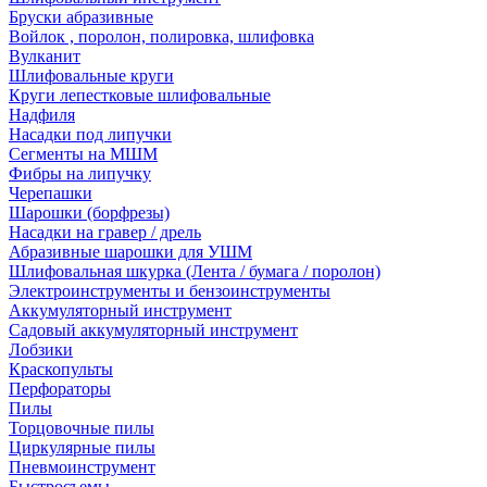
Бруски абразивные
Войлок , поролон, полировка, шлифовка
Вулканит
Шлифовальные круги
Круги лепестковые шлифовальные
Надфиля
Насадки под липучки
Сегменты на МШМ
Фибры на липучку
Черепашки
Шарошки (борфрезы)
Насадки на гравер / дрель
Абразивные шарошки для УШМ
Шлифовальная шкурка (Лента / бумага / поролон)
Электроинструменты и бензоинструменты
Аккумуляторный инструмент
Садовый аккумуляторный инструмент
Лобзики
Краскопульты
Перфораторы
Пилы
Торцовочные пилы
Циркулярные пилы
Пневмоинструмент
Быстросъемы