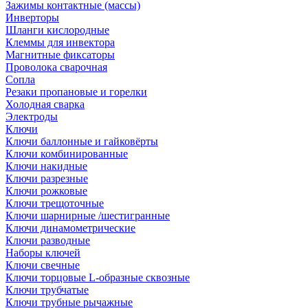
Зажимы контактные (массы)
Инверторы
Шланги кислородные
Клеммы для инвектора
Магнитные фиксаторы
Проволока сварочная
Сопла
Резаки пропановые и горелки
Холодная сварка
Электроды
Ключи
Ключи баллонные и гайковёрты
Ключи комбинированные
Ключи накидные
Ключи разрезные
Ключи рожковые
Ключи трещоточные
Ключи шарнирные /шестигранные
Ключи динамометрические
Ключи разводные
Наборы ключей
Ключи свечные
Ключи торцовые L-образные сквозные
Ключи трубчатые
Ключи трубные рычажные