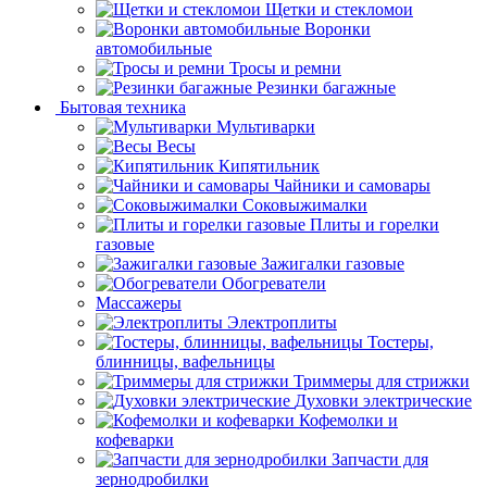
Щетки и стекломои
Воронки
автомобильные
Тросы и ремни
Резинки багажные
Бытовая техника
Мультиварки
Весы
Кипятильник
Чайники и самовары
Соковыжималки
Плиты и горелки
газовые
Зажигалки газовые
Обогреватели
Массажеры
Электроплиты
Тостеры,
блинницы, вафельницы
Триммеры для стрижки
Духовки электрические
Кофемолки и
кофеварки
Запчасти для
зернодробилки