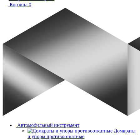
Корзина
0
Автомобильный инструмент
Домкраты
и упоры противооткатные