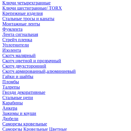
Ключи четырехгранные
Ключи шестигранные/ TORX
Крепежные изделия
Стальные тросы и канаты
Монтажные ленты
Фумлента
Лента сигнальная
Стрейч пленка
Уплотнители
Изолента
Скотч малярный
Скотч цветной и прозрачный
Скотч двухсторонний
Скотч армированный,алюминиевый
Гайки и шайбы
Пломбы
Талрепы
Гвозди декоративные
Стальные цепи
Карабины
Анкера
Зажимы и коуши
Дюбели
Саморезы кровельные
Саморезы Кровельные Цветные