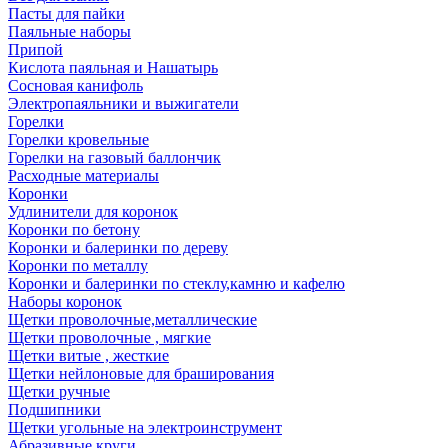
Пасты для пайки
Паяльные наборы
Припой
Кислота паяльная и Нашатырь
Сосновая канифоль
Электропаяльники и выжигатели
Горелки
Горелки кровельные
Горелки на газовый баллончик
Расходные материалы
Коронки
Удлинители для коронок
Коронки по бетону
Коронки и балеринки по дереву
Коронки по металлу
Коронки и балеринки по стеклу,камню и кафелю
Наборы коронок
Щетки проволочные,металлические
Щетки проволочные , мягкие
Щетки витые , жесткие
Щетки нейлоновые для браширования
Щетки ручные
Подшипники
Щетки угольные на электроинструмент
Абразивные круги