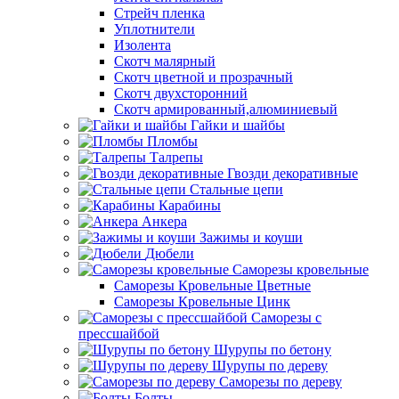
Стрейч пленка
Уплотнители
Изолента
Скотч малярный
Скотч цветной и прозрачный
Скотч двухсторонний
Скотч армированный,алюминиевый
Гайки и шайбы
Пломбы
Талрепы
Гвозди декоративные
Стальные цепи
Карабины
Анкера
Зажимы и коуши
Дюбели
Саморезы кровельные
Саморезы Кровельные Цветные
Саморезы Кровельные Цинк
Саморезы с
прессшайбой
Шурупы по бетону
Шурупы по дереву
Саморезы по дереву
Болты