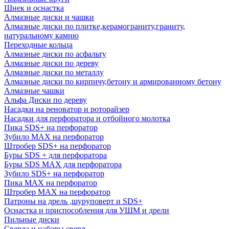
Шнек и оснастка
Алмазные диски и чашки
Алмазные диски по плитке,керамограниту,граниту,
натуральному камню
Переходные кольца
Алмазные диски по асфальту
Алмазные диски по дереву
Алмазные диски по металлу
Алмазные диски по кирпичу,бетону и армированному бетону
Алмазные чашки
Альфа Диски по дереву
Насадки на реноватор и роторайзер
Насадки для перфоратора и отбойного молотка
Пика SDS+ на перфоратор
Зубило MAX на перфоратор
Штробер SDS+ на перфоратор
Буры SDS + для перфоратора
Буры SDS MAX для перфоратора
Зубило SDS+ на перфоратор
Пика MAX на перфоратор
Штробер MAX на перфоратор
Патроны на дрель ,шуруповерт и SDS+
Оснастка и приспособления для УШМ и дрели
Пильные диски
Сверла и наборы сверл