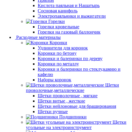
Припой
Кислота паяльная и Нашатырь
Сосновая канифоль
Электропаяльники и выжигатели
Горелки
Горелки кровельные
Горелки на газовый баллончик
Расходные материалы
Коронки
Удлинители для коронок
Коронки по бетону
Коронки и балеринки по дереву
Коронки по металлу
Коронки и балеринки по стеклу,камню и
кафелю
Наборы коронок
Щетки
проволочные,металлические
Щетки проволочные , мягкие
Щетки витые , жесткие
Щетки нейлоновые для браширования
Щетки ручные
Подшипники
Щетки
угольные на электроинструмент