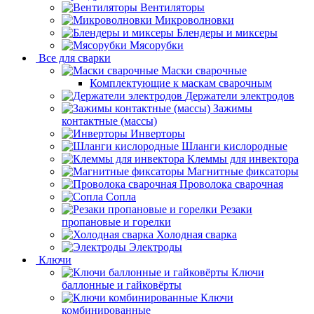
Вентиляторы
Микроволновки
Блендеры и миксеры
Мясорубки
Все для сварки
Маски сварочные
Комплектующие к маскам сварочным
Держатели электродов
Зажимы
контактные (массы)
Инверторы
Шланги кислородные
Клеммы для инвектора
Магнитные фиксаторы
Проволока сварочная
Сопла
Резаки
пропановые и горелки
Холодная сварка
Электроды
Ключи
Ключи
баллонные и гайковёрты
Ключи
комбинированные